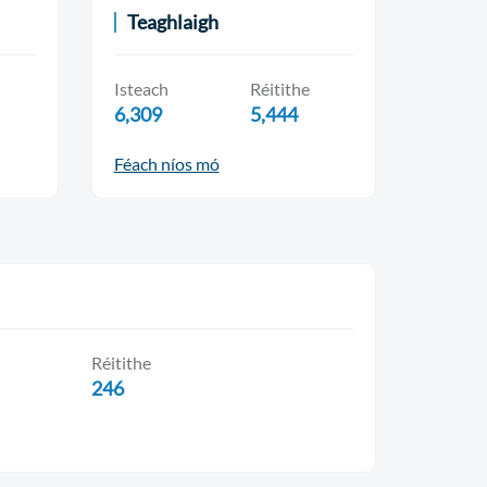
Teaghlaigh
Isteach
Réitithe
6,309
5,444
Féach níos mó
Réitithe
246