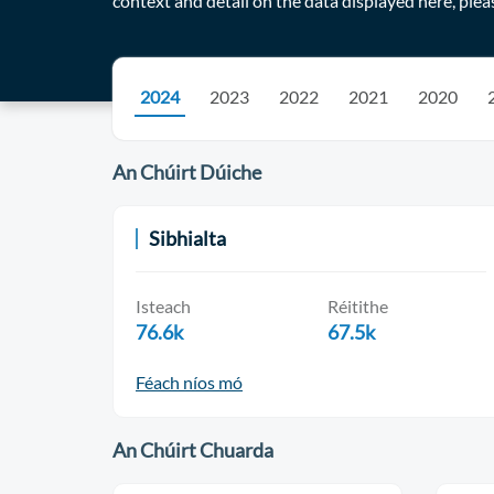
context and detail on the data displayed here, plea
2024
2023
2022
2021
2020
An Chúirt Dúiche
Sibhialta
Isteach
Réitithe
76.6k
67.5k
Féach níos mó
An Chúirt Chuarda