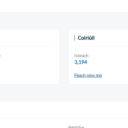
Coiriúil
e
Isteach
3,194
Féach níos mó
Réitithe