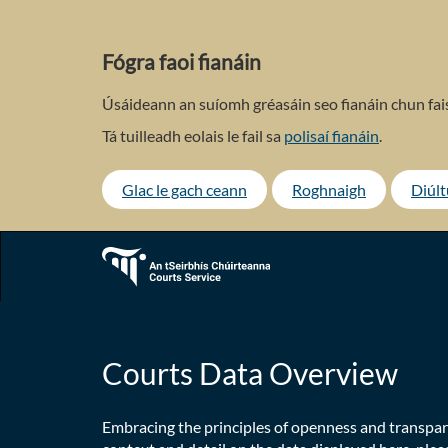
Skip
to
main
Fógra faoi fianáin
content
Úsáideann an suíomh gréasáin seo fianáin chun fais
Tá tuilleadh eolais le fail sa
polisaí fianáin
.
Glac le gach ceann
Roghnaigh
Diúl
Courts Data Overview
Embracing the principles of openness and transpar