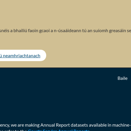
néis a bhailiú faoin gcaoi a n-úsaáideann tú an suíomh greasáin se
tú neamhriachtanach
Baile
ency, we are making Annual Report datasets available in machine-