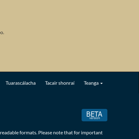
o.
Tuarascálacha
Tacair shonraí
Teanga
readable formats. Please note that for important