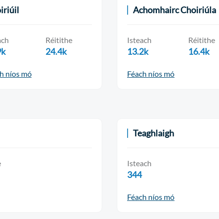
iriúil
Achomhairc Choiriúla
ach
Réitithe
Isteach
Réitithe
9k
24.4k
13.2k
16.4k
h níos mó
Féach níos mó
Teaghlaigh
e
Isteach
344
Féach níos mó