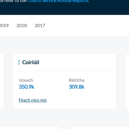
se refer to the
Courts Service Annual Reports
.
2019
2018
2017
Coiriúil
Isteach
Réitithe
350.9k
309.8k
Féach níos mó