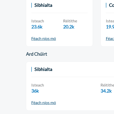
Sibhialta
Co
Isteach
Réitithe
Iste
23.6k
20.2k
19.
Féach níos mó
Féac
Ard Chúirt
Sibhialta
Isteach
Réitith
36k
34.2k
Féach níos mó