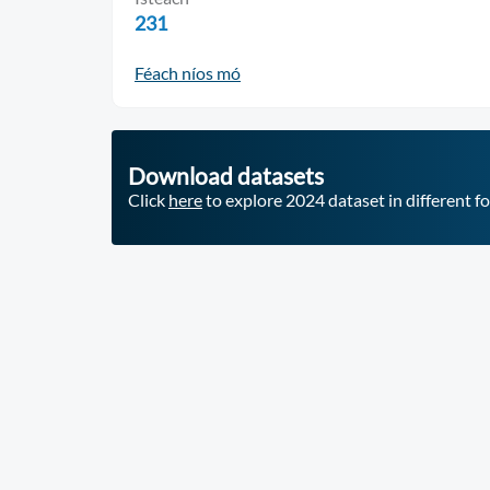
231
Féach níos mó
Download datasets
Click
here
to explore 2024 dataset in different f